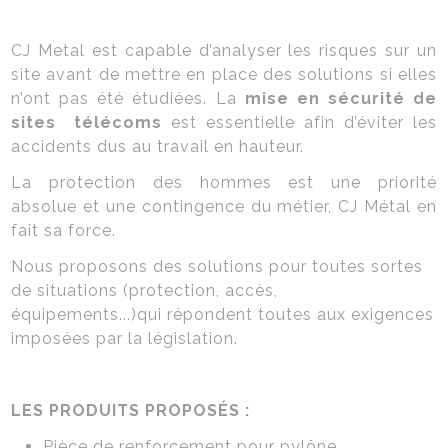
Organes de protection
Prise de cotes
Escaliers
Contact
CJ Metal est capable d’analyser les risques sur un
Intégration paysagère
installation serrurerie
site avant de mettre en place des solutions si elles
n’ont pas été étudiées. La
mise en sécurité de
Installation résine et polyester
sites télécoms
est essentielle afin d’éviter les
accidents dus au travail en hauteur.
La protection des hommes est une priorité
absolue et une contingence du métier, CJ Métal en
fait sa force.
Nous proposons des solutions pour toutes sortes
de situations (protection, accès,
équipements...)qui
répondent toutes aux exigences
imposées par la législation.
LES PRODUITS PROPOSÉS :
Pièce de renforcement pour pylône