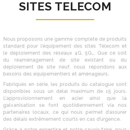
SITES TELECOM
Organes de protection
Prise de cotes
Escaliers
Contact
Intégration paysagère
installation serrurerie
Installation résine et polyester
Nous proposons une gamme complète de produits
standard pour l’équipement des sites Télecom et
le déploiement des réseaux 4G, 5G…. Que ce soit
du réaménagement de site existant ou du
déploiement de site neuf, nous répondons aux
besoins des équipementiers et aménageurs.
Fabriqués en série, les produits du catalogue sont
disponibles sous un délai maximum de 15 jours.
L’approvisionnement en acier ainsi que la
galvanisation se font quotidiennement via nos
partenaires locaux, ce qui nous permet d’assurer
des délais extrêmement courts en cas d’urgence.
Grâce à notre expertise et notre savoir-faire, nous