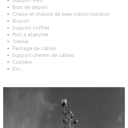
Support RRU
Bras de déport
Chaise et châssis de baie indoor/outdoor
Bracon
Support coffret
Plot à étancher
Trémie
Passage de câbles
Support chemin de câbles
Costière
Etc...